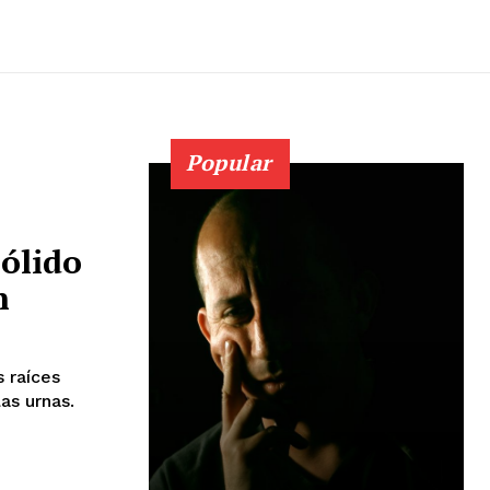
Popular
sólido
n
s raíces
as urnas.