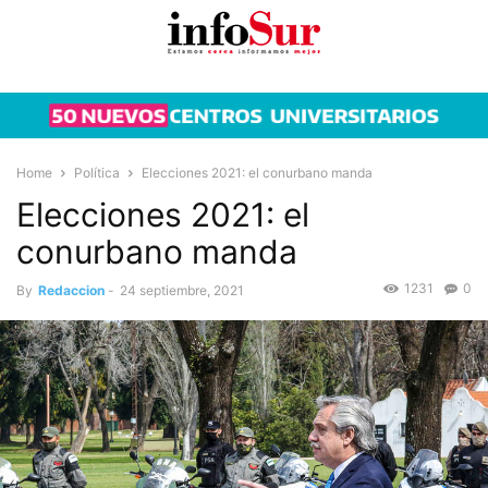
Home
Política
Elecciones 2021: el conurbano manda
Elecciones 2021: el
conurbano manda
1231
0
By
Redaccion
-
24 septiembre, 2021