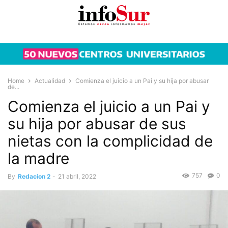
Home
Actualidad
Comienza el juicio a un Pai y su hija por abusar
de...
Comienza el juicio a un Pai y
su hija por abusar de sus
nietas con la complicidad de
la madre
757
0
By
Redacion 2
-
21 abril, 2022