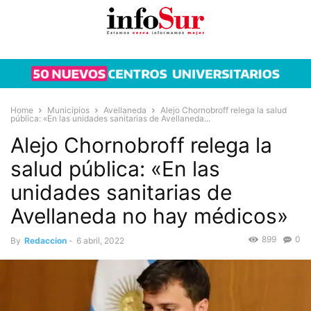
Home
Municipios
Avellaneda
Alejo Chornobroff relega la salud
pública: «En las unidades sanitarias de Avellaneda...
Alejo Chornobroff relega la
salud pública: «En las
unidades sanitarias de
Avellaneda no hay médicos»
899
0
By
Redaccion
-
6 abril, 2022