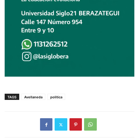
TAGS
Avellaneda
politica