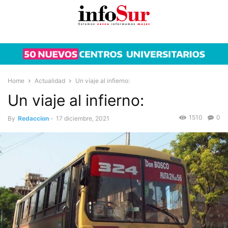
Home
Actualidad
Un viaje al infierno:
Un viaje al infierno:
1510
0
By
Redaccion
-
17 diciembre, 2021