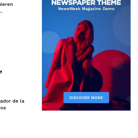
uieren
..
,
ador de la
ros