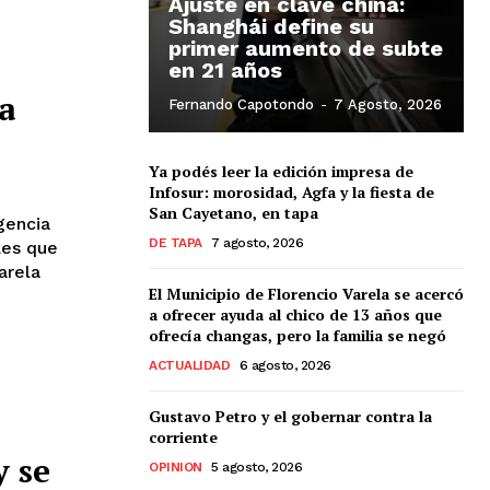
Ajuste en clave china:
Shanghái define su
primer aumento de subte
en 21 años
a
Fernando Capotondo
-
7 Agosto, 2026
Ya podés leer la edición impresa de
Infosur: morosidad, Agfa y la fiesta de
San Cayetano, en tapa
gencia
DE TAPA
7 agosto, 2026
arela
El Municipio de Florencio Varela se acercó
a ofrecer ayuda al chico de 13 años que
ofrecía changas, pero la familia se negó
ACTUALIDAD
6 agosto, 2026
Gustavo Petro y el gobernar contra la
corriente
y se
OPINION
5 agosto, 2026