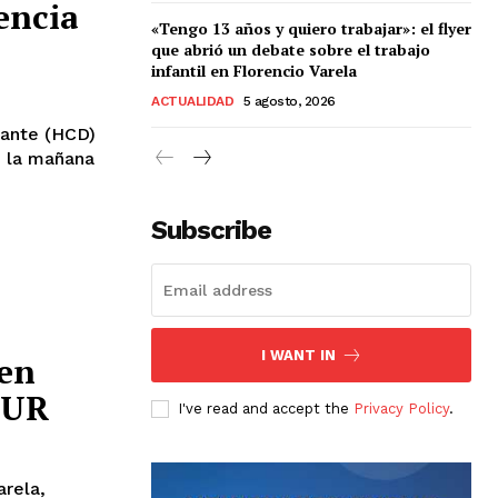
encia
«Tengo 13 años y quiero trabajar»: el flyer
que abrió un debate sobre el trabajo
infantil en Florencio Varela
ACTUALIDAD
5 agosto, 2026
rante (HCD)
e la mañana
Subscribe
I WANT IN
ren
SUR
I've read and accept the
Privacy Policy
.
arela,