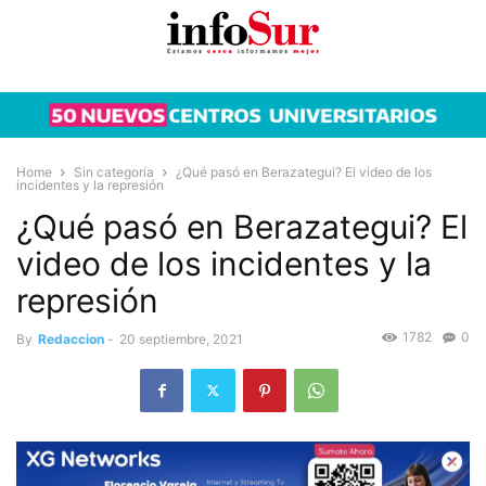
Home
Sin categoría
¿Qué pasó en Berazategui? El video de los
incidentes y la represión
¿Qué pasó en Berazategui? El
video de los incidentes y la
represión
1782
0
By
Redaccion
-
20 septiembre, 2021