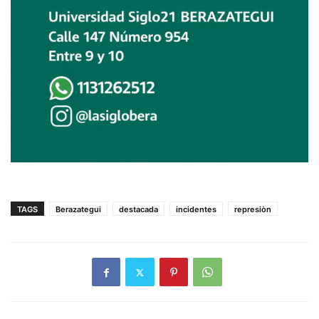
TAGS
Berazategui
destacada
incidentes
represiòn