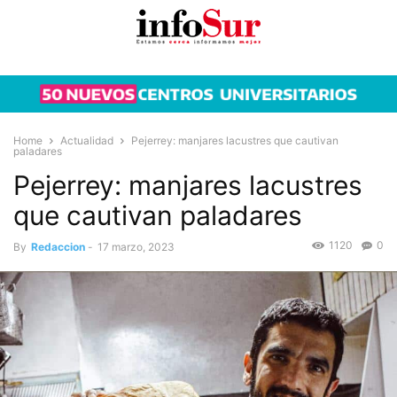
Home
Actualidad
Pejerrey: manjares lacustres que cautivan
paladares
Pejerrey: manjares lacustres
que cautivan paladares
1120
0
By
Redaccion
-
17 marzo, 2023