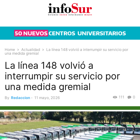
Home
Actualidad
La línea 148 volvió a interrumpir su servicio por
una medida gremial
La línea 148 volvió a
interrumpir su servicio por
una medida gremial
111
0
By
Redaccion
-
11 mayo, 2026