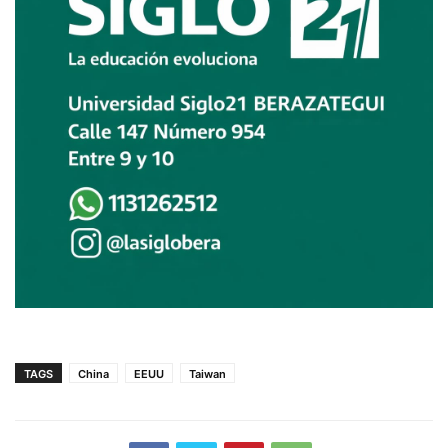
TAGS
China
EEUU
Taiwan