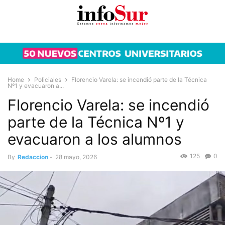
Home
Policiales
Florencio Varela: se incendió parte de la Técnica
Nº1 y evacuaron a...
Florencio Varela: se incendió
parte de la Técnica Nº1 y
evacuaron a los alumnos
125
0
By
Redaccion
-
28 mayo, 2026