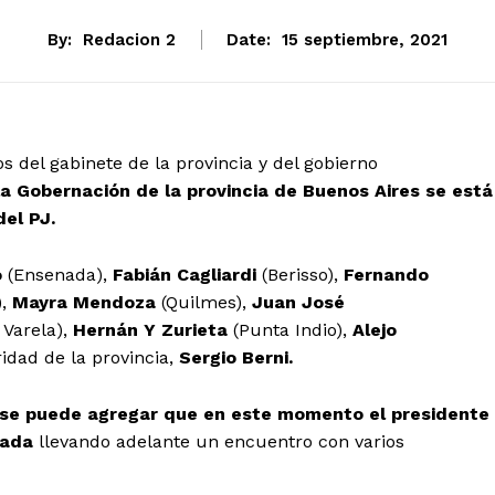
By:
Redacion 2
Date:
15 septiembre, 2021
 del gabinete de la provincia y del gobierno
la Gobernación de la provincia de Buenos Aires se está
el PJ.
o
(Ensenada),
Fabián Cagliardi
(Berisso),
Fernando
),
Mayra Mendoza
(Quilmes),
Juan José
 Varela),
Hernán Y Zurieta
(Punta Indio),
Alejo
idad de la provincia,
Sergio Berni.
se puede agregar que en este momento el presidente
sada
llevando adelante un encuentro con varios