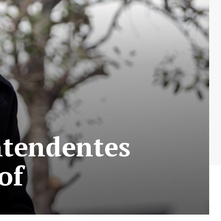
intendentes
of