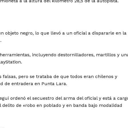
mioneta a la altura del kilómetro 28,5 de la autopista.
n objeto negro, lo que llevó a un oficial a dispararle en la
.
 herramientas, incluyendo destornilladores, martillos y un
ayStation.
 falsas, pero se trataba de que todos eran chilenos y
ad de entradera en Punta Lara.
egui ordenó el secuestro del arma del oficial y está a carg
el delito de «robo en poblado y en banda bajo modalidad