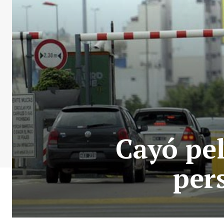
Cayó pel
per