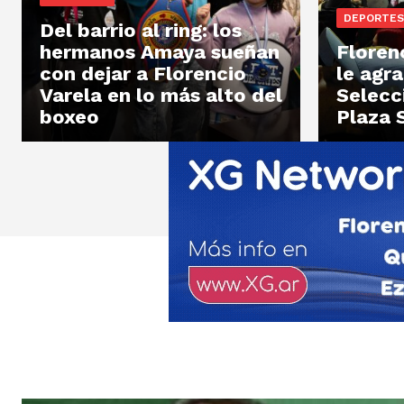
DEPORTES
Del barrio al ring: los
hermanos Amaya sueñan
Floren
con dejar a Florencio
le agra
Varela en lo más alto del
Selecc
boxeo
Plaza 