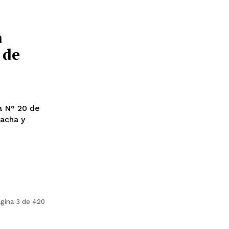
a
 de
a N° 20 de
pacha y
gina 3 de 420