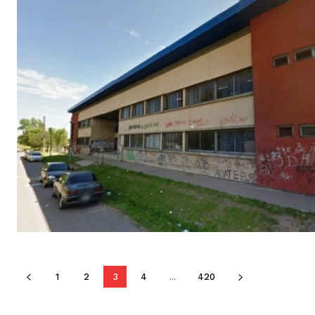
1
2
3
4
...
420