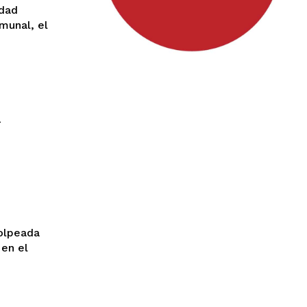
idad
munal, el
l
golpeada
 en el