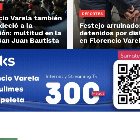
DEPORTES
cio Varela también
deció a la
Festejo arruinado
ión: multitud en la
detenidos por dis
San Juan Bautista
en Florencio Vare