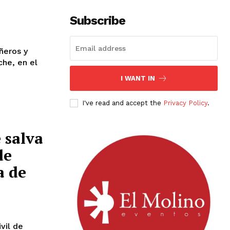
Subscribe
ñeros y
che, en el
I WANT IN
I've read and accept the
Privacy Policy
.
 salva
de
a de
vil de