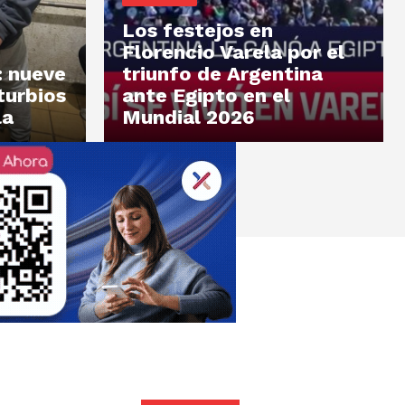
Los festejos en
Florencio Varela por el
: nueve
triunfo de Argentina
turbios
ante Egipto en el
la
Mundial 2026