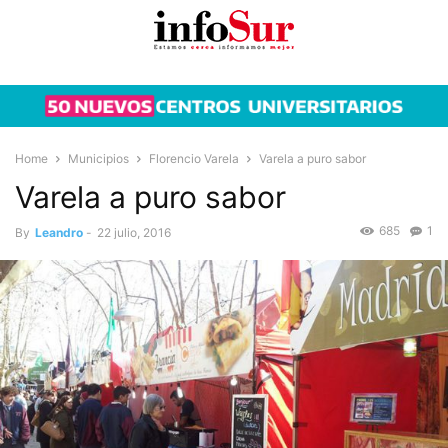
Home
Municipios
Florencio Varela
Varela a puro sabor
Varela a puro sabor
685
1
By
Leandro
-
22 julio, 2016