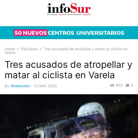
Home
Policiales
Tres acusados de atropellar y matar al ciclista en
Varela
Tres acusados de atropellar y
matar al ciclista en Varela
853
0
By
Redaccion
-
12 abril, 2022