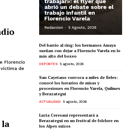
trabajar»: el flyer que
abrió un debate sobre el
trabajo infantil en
Florencio Varela
Redaccion
-
5 Agosto, 2026
ndio
Del barrio al ring: los hermanos Amaya
sueñan con dejar a Florencio Varela en lo
más alto del boxeo
e Florencio
DEPORTES
5 agosto, 2026
 víctima de
San Cayetano convoca a miles de fieles:
conocé los horarios de misas y
procesiones en Florencio Varela, Quilmes
y Berazategui
ACTUALIDAD
5 agosto, 2026
Lucía Ceresani representará a
Berazategui en un festival de folclore en
 la
los Alpes suizos