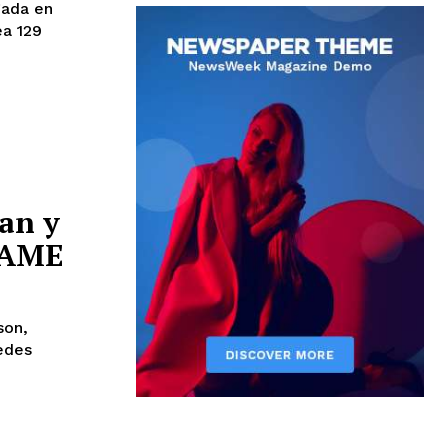
gada en
ea 129
an y
SAME
son,
redes