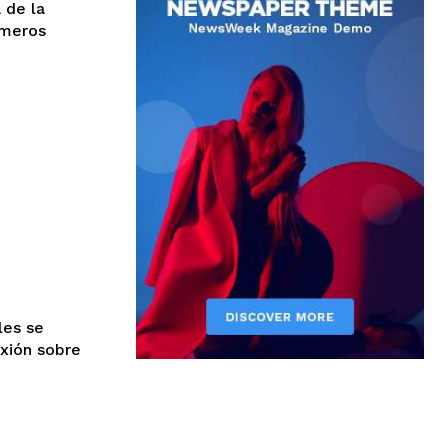
 de la
imeros
les se
exión sobre