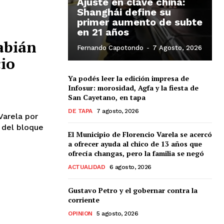
Ajuste en clave china:
Shanghái define su
primer aumento de subte
en 21 años
abián
Fernando Capotondo
-
7 Agosto, 2026
cio
Ya podés leer la edición impresa de
Infosur: morosidad, Agfa y la fiesta de
San Cayetano, en tapa
DE TAPA
7 agosto, 2026
Varela por
e del bloque
El Municipio de Florencio Varela se acercó
a ofrecer ayuda al chico de 13 años que
ofrecía changas, pero la familia se negó
ACTUALIDAD
6 agosto, 2026
Gustavo Petro y el gobernar contra la
corriente
OPINION
5 agosto, 2026