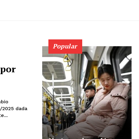
Popular
 por
mbio
/8/2025 dada
e...