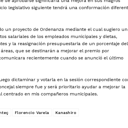
e de aprobarse significaría una mejora en sus magros
cio legislativo siguiente tendrá una conformación diferen
ndo un proyecto de Ordenanza mediante el cual sugiero un
os salariales de los empleados municipales y dietas,
tes y la reasignación presupuestaria de un porcentaje del
 áreas, que se destinarán a mejorar el premio por
 comunicara recientemente cuando se anunció el último
uego dictaminar y votarla en la sesión correspondiente co
cejal siempre fue y será prioritario ayudar a mejorar la
al centrado en mis compañeros municipales.
nteç
Florencio Varela
Kanashiro