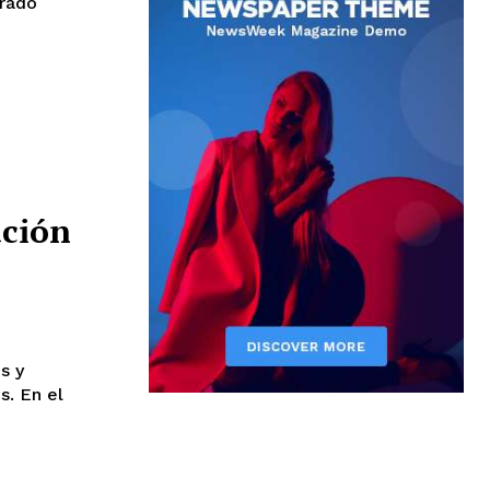
brado
ación
s y
s. En el