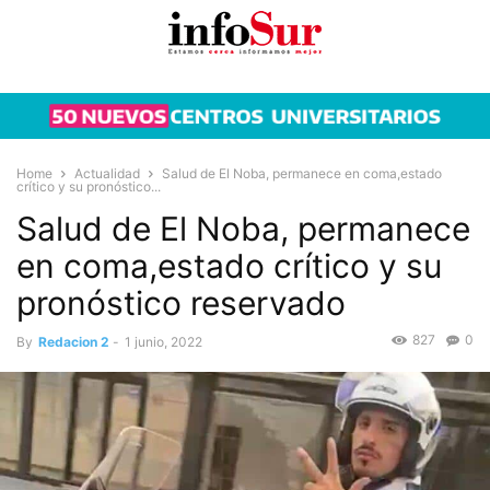
Home
Actualidad
Salud de El Noba, permanece en coma,estado
crítico y su pronóstico...
Salud de El Noba, permanece
en coma,estado crítico y su
pronóstico reservado
827
0
By
Redacion 2
-
1 junio, 2022