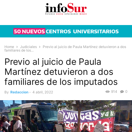
Home
Judiciales
Previo al juicio de Paula Martínez detuvieron a dos
familiares de los...
Previo al juicio de Paula
Martínez detuvieron a dos
familiares de los imputados
914
0
By
Redaccion
-
4 abril, 2022