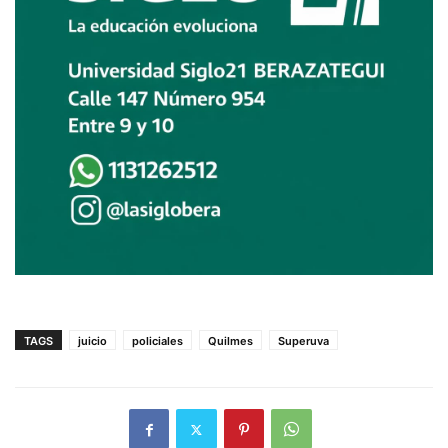
TAGS
juicio
policiales
Quilmes
Superuva