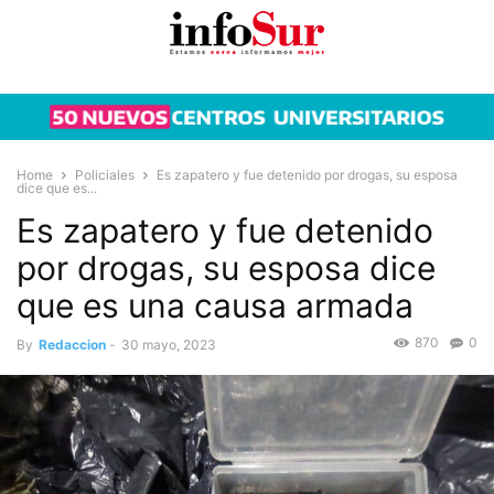
Home
Policiales
Es zapatero y fue detenido por drogas, su esposa
dice que es...
Es zapatero y fue detenido
por drogas, su esposa dice
que es una causa armada
870
0
By
Redaccion
-
30 mayo, 2023