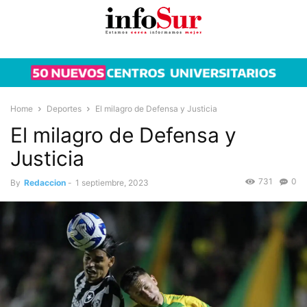
Home
Deportes
El milagro de Defensa y Justicia
El milagro de Defensa y
Justicia
731
0
By
Redaccion
-
1 septiembre, 2023