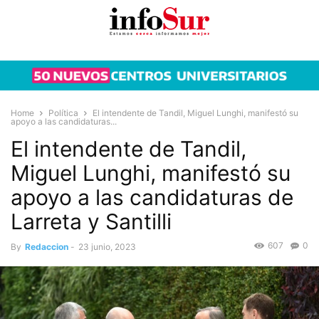
Home
Política
El intendente de Tandil, Miguel Lunghi, manifestó su
apoyo a las candidaturas...
El intendente de Tandil,
Miguel Lunghi, manifestó su
apoyo a las candidaturas de
Larreta y Santilli
607
0
By
Redaccion
-
23 junio, 2023