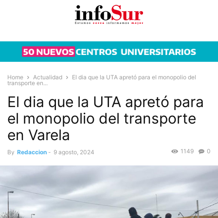
Home
Actualidad
El dia que la UTA apretó para el monopolio del
transporte en...
El dia que la UTA apretó para
el monopolio del transporte
en Varela
1149
0
By
Redaccion
-
9 agosto, 2024