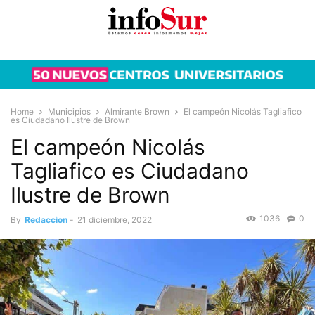
Home
Municipios
Almirante Brown
El campeón Nicolás Tagliafico
es Ciudadano Ilustre de Brown
El campeón Nicolás
Tagliafico es Ciudadano
Ilustre de Brown
1036
0
By
Redaccion
-
21 diciembre, 2022