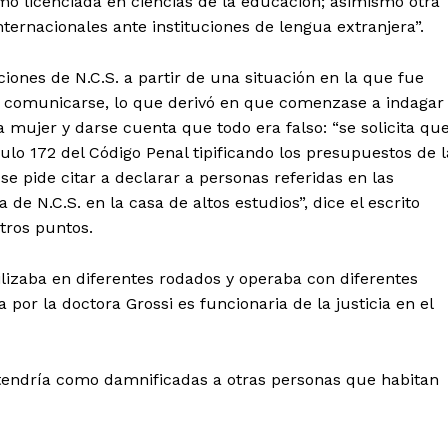
 licenciada en ciencias de la educación; asimismo otra
ternacionales ante instituciones de lengua extranjera”.
ones de N.C.S. a partir de una situación en la que fue
er comunicarse, lo que derivó en que comenzase a indagar
a mujer y darse cuenta que todo era falso: “se solicita qu
lo 172 del Código Penal tipificando los presupuestos de l
se pide citar a declarar a personas referidas en las
a de N.C.S. en la casa de altos estudios”, dice el escrito
tros puntos.
izaba en diferentes rodados y operaba con diferentes
a por la doctora Grossi es funcionaria de la justicia en el
 tendría como damnificadas a otras personas que habitan