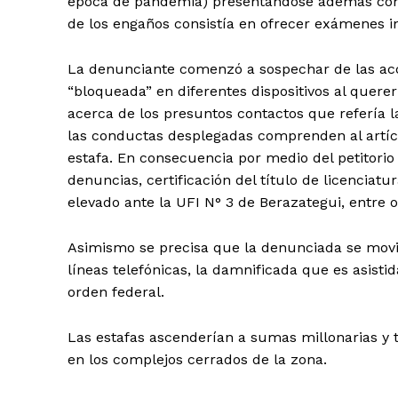
época de pandemia) presentándose además como
de los engaños consistía en ofrecer exámenes in
La denunciante comenzó a sospechar de las acci
“bloqueada” en diferentes dispositivos al quer
acerca de los presuntos contactos que refería l
las conductas desplegadas comprenden al artícu
estafa. En consecuencia por medio del petitorio 
denuncias, certificación del título de licenciatur
elevado ante la UFI N° 3 de Berazategui, entre o
Asimismo se precisa que la denunciada se movil
líneas telefónicas, la damnificada que es asistid
orden federal.
Las estafas ascenderían a sumas millonarias y
en los complejos cerrados de la zona.