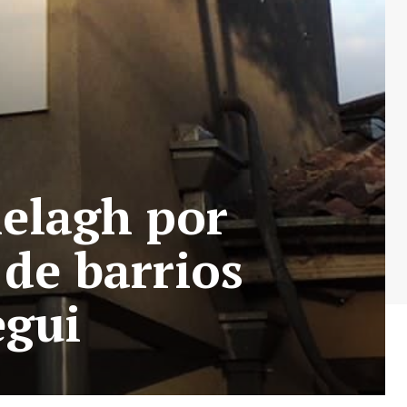
elagh por
 de barrios
egui