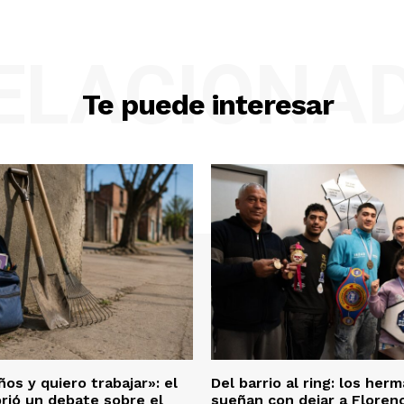
ELACIONA
Te puede interesar
os y quiero trabajar»: el
Del barrio al ring: los he
brió un debate sobre el
sueñan con dejar a Florenc