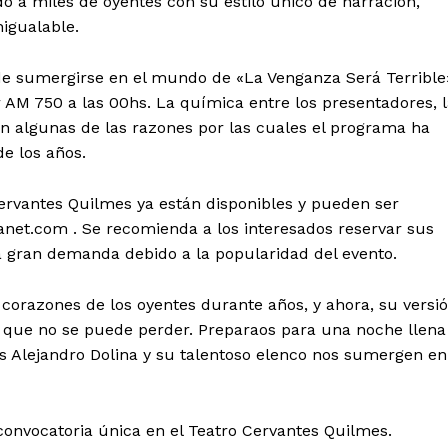
 a miles de oyentes con su estilo único de narración,
igualable.
de sumergirse en el mundo de «La Venganza Será Terrible
 AM 750 a las 00hs. La química entre los presentadores, 
son algunas de las razones por las cuales el programa ha
e los años.
Cervantes Quilmes ya están disponibles y pueden ser
net.com . Se recomienda a los interesados ​​reservar sus
a gran demanda debido a la popularidad del evento.
corazones de los oyentes durante años, y ahora, su versi
o que no se puede perder. Preparaos para una noche llena
s Alejandro Dolina y su talentoso elenco nos sumergen en
convocatoria única en el Teatro Cervantes Quilmes.