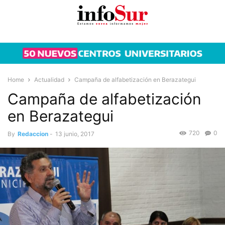
Home
Actualidad
Campaña de alfabetización en Berazategui
Campaña de alfabetización
en Berazategui
720
0
By
Redaccion
-
13 junio, 2017