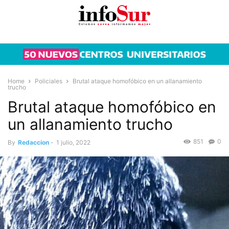
Home
Policiales
Brutal ataque homofóbico en un allanamiento
trucho
Brutal ataque homofóbico en
un allanamiento trucho
851
0
By
Redaccion
-
1 julio, 2022