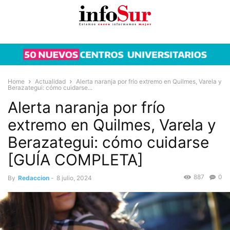
Home
Actualidad
Alerta naranja por frío extremo en Quilmes, Varela y
Berazategui: cómo cuidarse...
Alerta naranja por frío
extremo en Quilmes, Varela y
Berazategui: cómo cuidarse
[GUÍA COMPLETA]
887
0
By
Redaccion
-
8 julio, 2024