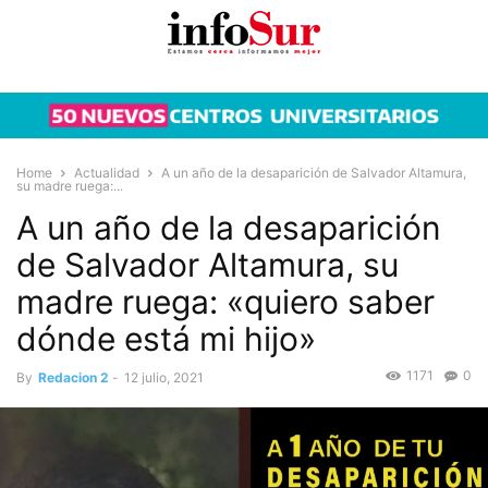
Home
Actualidad
A un año de la desaparición de Salvador Altamura,
su madre ruega:...
A un año de la desaparición
de Salvador Altamura, su
madre ruega: «quiero saber
dónde está mi hijo»
1171
0
By
Redacion 2
-
12 julio, 2021