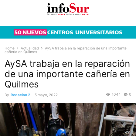
Home
Actualidad
AySA trabaja en la reparación de una importante
cañería en Quilmes
AySA trabaja en la reparación
de una importante cañería en
Quilmes
1044
0
By
Redacion 2
-
5 mayo, 2022