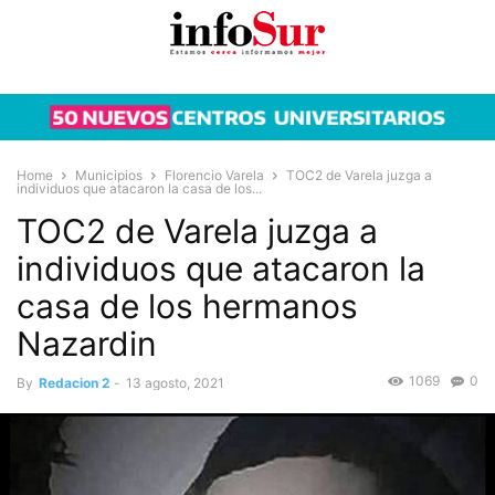
Home
Municipios
Florencio Varela
TOC2 de Varela juzga a
individuos que atacaron la casa de los...
TOC2 de Varela juzga a
individuos que atacaron la
casa de los hermanos
Nazardin
1069
0
By
Redacion 2
-
13 agosto, 2021