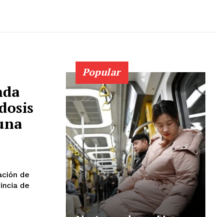
Popular
nda
dosis
 una
ación de
incia de