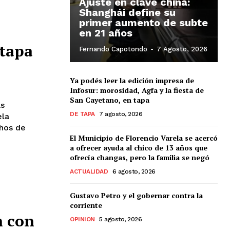
Ajuste en clave china:
Shanghái define su
primer aumento de subte
en 21 años
 tapa
Fernando Capotondo
-
7 Agosto, 2026
Ya podés leer la edición impresa de
Infosur: morosidad, Agfa y la fiesta de
San Cayetano, en tapa
as
DE TAPA
7 agosto, 2026
hos de
El Municipio de Florencio Varela se acercó
a ofrecer ayuda al chico de 13 años que
ofrecía changas, pero la familia se negó
ACTUALIDAD
6 agosto, 2026
Gustavo Petro y el gobernar contra la
corriente
n con
OPINION
5 agosto, 2026