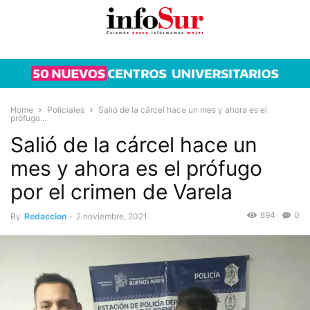
Home
Policiales
Salió de la cárcel hace un mes y ahora es el
prófugo...
Salió de la cárcel hace un
mes y ahora es el prófugo
por el crimen de Varela
894
0
By
Redaccion
-
2 noviembre, 2021