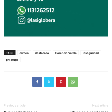
TAGS
crimen
destacada
Florencio Varela
inseguridad
pr+ofugo
Previous article
Next article