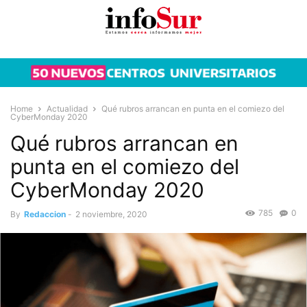
Home
Actualidad
Qué rubros arrancan en punta en el comiezo del
CyberMonday 2020
Qué rubros arrancan en
punta en el comiezo del
CyberMonday 2020
785
0
By
Redaccion
-
2 noviembre, 2020