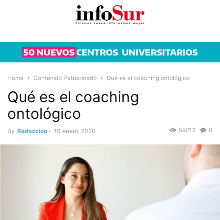
Home
Contenido Patrocinado
Qué es el coaching ontológico
Qué es el coaching
ontológico
59212
0
By
Redaccion
-
10 enero, 2020