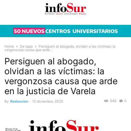
Home
De tapa
Persiguen al abogado, olvidan a las víctimas: la
vergonzosa causa que arde...
Persiguen al abogado,
olvidan a las víctimas: la
vergonzosa causa que arde
en la justicia de Varela
346
0
By
Redaccion
-
12 diciembre, 2025