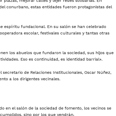
r plazas, mejorar calles y tejer redes solidarias. En
 del conurbano, estas entidades fueron protagonistas del
se espíritu fundacional. En su salón se han celebrado
peradora escolar, festivales culturales y tantas otras
nen los abuelos que fundaron la sociedad, sus hijos que
tividades. Eso es continuidad, es identidad barrial».
l secretario de Relaciones Institucionales, Oscar Núñez,
to a los dirigentes vecinales.
do en el salón de la sociedad de fomento, los vecinos se
 cumplidos, sino por los que vendrán.