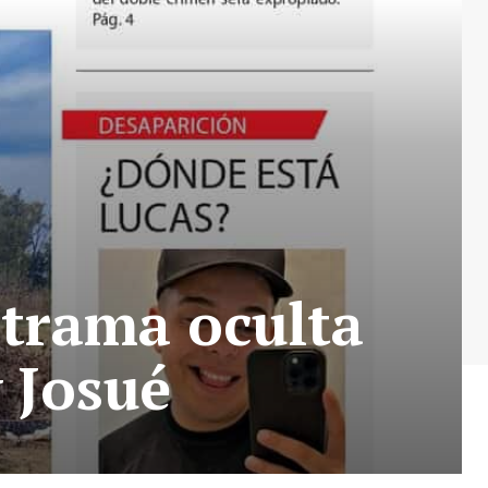
 trama oculta
 Josué