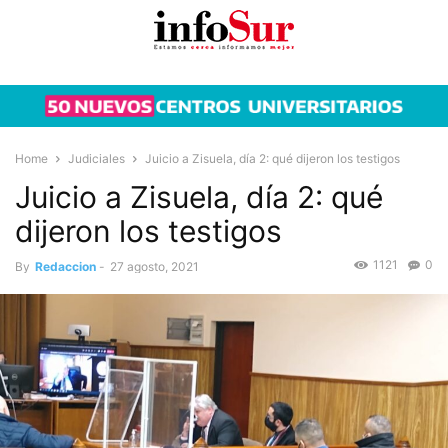
Home
Judiciales
Juicio a Zisuela, día 2: qué dijeron los testigos
Juicio a Zisuela, día 2: qué
dijeron los testigos
1121
0
By
Redaccion
-
27 agosto, 2021