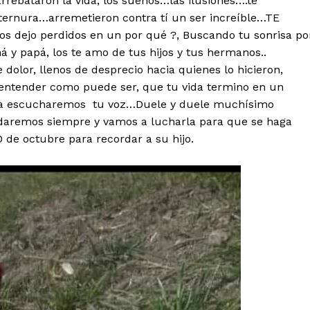
rebataron la vida, los sueños…las ilusiones….te
s ternura…arremetieron contra tí un ser increíble…TE
s dejo perdidos en un por qué ?, Buscando tu sonrisa po
 y papá, los te amo de tus hijos y tus hermanos..
dolor, llenos de desprecio hacia quienes lo hicieron,
 entender como puede ser, que tu vida termino en un
nca escucharemos tu voz…Duele y duele muchísimo
daremos siempre y vamos a lucharla para que se haga
 de octubre para recordar a su hijo.