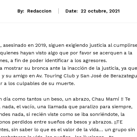
By:
Redaccion
Date:
22 octubre, 2021
z
, asesinado en 2019, siguen exigiendo justicia al cumplirs
 quienes hayan visto algo que por favor se acerquen a la
es, a fin de poder identificar a los agresores.
 mostrar su bronca ante la inacción de la justicia, ya qu
 y su amigo en Av. Touring Club y San José de Berazategu
ar a los culpables de su muerte.
¡Un día como tantos un beso, un abrazo, Chau Mamí !! Te
 nada, el vacío, una llamada que paralizo para siempre,
es nada, si recién viste como se iba sonriéndote, la
donos perdidos entre sueños de besos y abrazos. ¡¡TE
s, sin saber lo que es el valor de la vida… un grupo sin