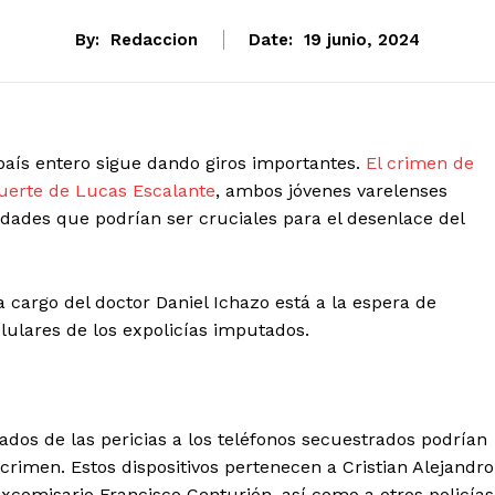
By:
Redaccion
Date:
19 junio, 2024
país entero sigue dando giros importantes.
El crimen de
muerte de Lucas Escalante
, ambos jóvenes varelenses
dades que podrían ser cruciales para el desenlace del
 a cargo del doctor Daniel Ichazo está a la espera de
elulares de los expolicías imputados.
tados de las pericias a los teléfonos secuestrados podrían
 crimen. Estos dispositivos pertenecen a Cristian Alejandro
xcomisario Francisco Centurión, así como a otros policías