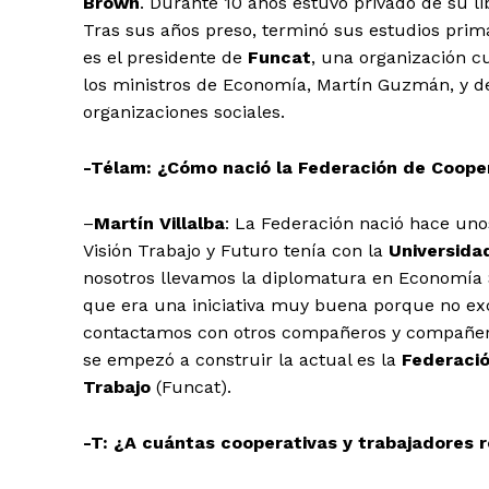
Brown
. Durante 10 años estuvo privado de su li
Tras sus años preso, terminó sus estudios prima
es el presidente de
Funcat
, una organización c
los ministros de Economía, Martín Guzmán, y de 
organizaciones sociales.
-Télam: ¿Cómo nació la Federación de Coope
–
Martín Villalba
: La Federación nació hace un
Visión Trabajo y Futuro tenía con la
Universida
nosotros llevamos la diplomatura en Economía S
que era una iniciativa muy buena porque no excl
contactamos con otros compañeros y compañeras
se empezó a construir la actual es la
Federació
Trabajo
(Funcat).
-T: ¿A cuántas cooperativas y trabajadores 