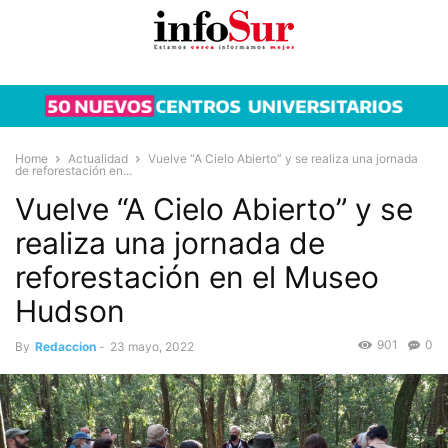
Home
Actualidad
Vuelve “A Cielo Abierto” y se realiza una jornada
de reforestación en...
Vuelve “A Cielo Abierto” y se
realiza una jornada de
reforestación en el Museo
Hudson
901
0
By
Redaccion
-
23 mayo, 2022