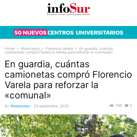
Home
Municipios
Florencio Varela
En guardia, cuántas
camionetas compró Florencio Varela para reforzar la «comunal»
En guardia, cuántas
camionetas compró Florencio
Varela para reforzar la
«comunal»
768
0
By
Redaccion
-
29 septiembre, 2020